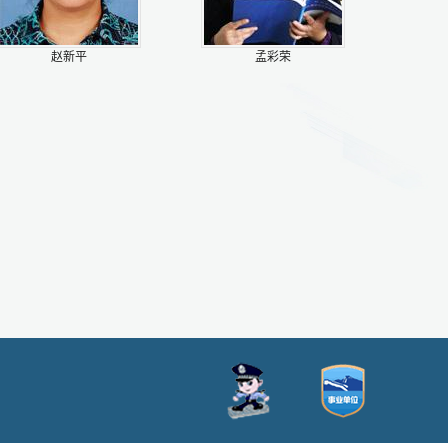
赵新平
孟彩荣