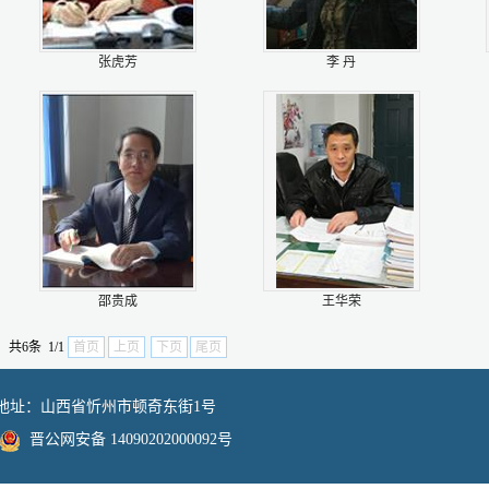
张虎芳
李 丹
邵贵成
王华荣
共6条 1/1
首页
上页
下页
尾页
址：山西省忻州市顿奇东街1号
晋公网安备 14090202000092号